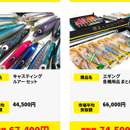
キャスティング
エギング
名
商品名
ルアー セット
各種用品 まと
44,500円
66,000円
平均
市場平均
額
買取額
67,400円
74,50
取額
買取額