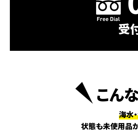
受付
こん
海水
状態も未使用品か