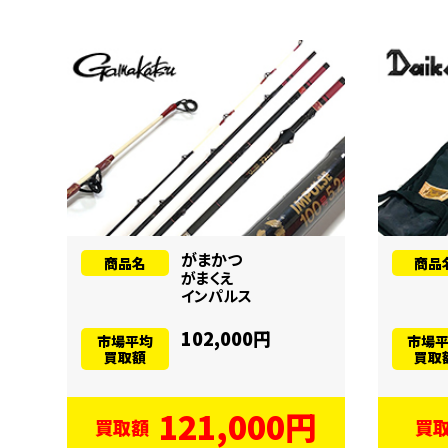
がまかつ
商品名
商品
がまくえ
インパルス
102,000円
市場平均
市場
買取額
買取
121,000円
買取額
買