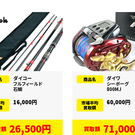
ダイコー
ダイワ
名
商品名
フルフィールド
シーボーグ
石鯛
800MJ
16,000円
60,000円
平均
市場平均
額
買取額
26,500円
71,00
取額
買取額