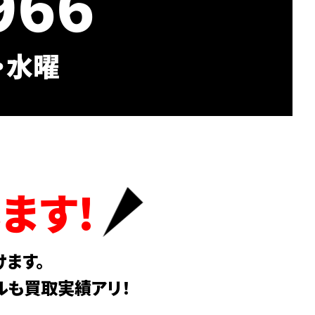
966
曜・水曜
ます!
ます。
ルも買取実績アリ！