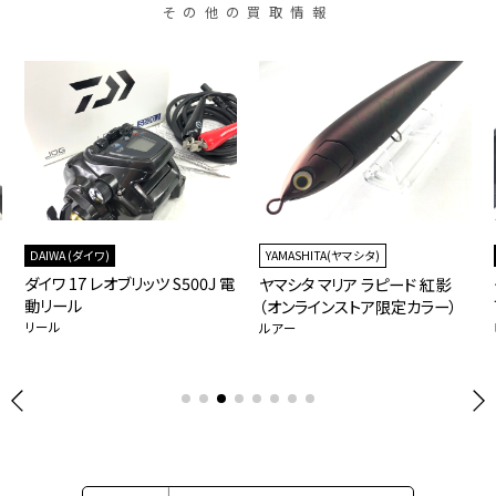
その他の買取情報
DAIWA (ダイワ)
YAMASHITA(ヤマシタ)
ダイワ 17 レオブリッツ S500J 電
ヤマシタ マリア ラピード 紅影
動リール
（オンラインストア限定カラー）
リール
ルアー