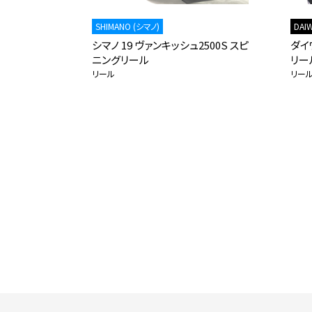
SHIMANO (シマノ)
DAI
エスト
シマノ 19 ヴァンキッシュ2500S スピ
ダイワ
ニングリール
リー
リール
リー