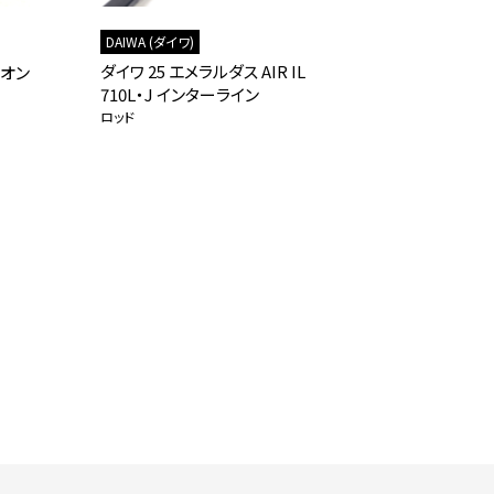
DAIWA (ダイワ)
SHIMANO (
ダイワ 25 エメラルダス AIR IL
シマノ 19 
（オン
710L・J インターライン
ックロッド
ロッド
ロッド