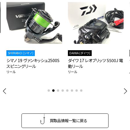
SHIMANO (シマノ)
DAIWA (ダイワ)
シマノ 19 ヴァンキッシュ2500S
ダイワ 17 レオブリッツ S500J 電
スピニングリール
動リール
リール
リール
買取品情報一覧に戻る