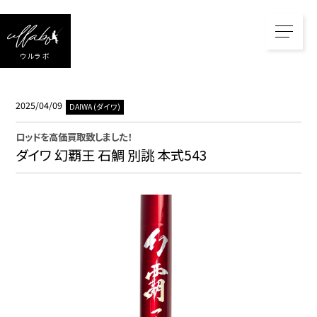
ウルラボ
2025/04/09
DAIWA (ダイワ)
ロッド
を高価買取致しました！
ダイワ 幻覇王 石鯛 別誂 本式543