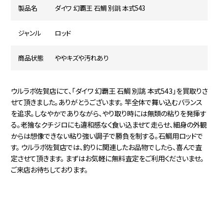
製品名
ダイワ 幻覇王 石鯛 別誂 本式543
ジャンル
ロッド
商品状態
ややキズや汚れあり
ウルラボ佐賀店にて、「ダイワ 幻覇王 石鯛 別誂 本式543」を買取りさ
せて頂きました。ありがとうございます。 竿全体で舞い込むバランス
を追求。しなやかでありながら、やり取り時には無類の粘りを発揮す
る。老獪なクチジロにも違和感なく食い込ませて走らせ、細身の外観
からは想像できない粘り強い調子で勝負を制する。石鯛用ロッドで
す。 ウルラボ佐賀店では、釣りに関連したお品物でしたら、喜んで査
定させて頂きます。 まずはお気軽に無料査定をご利用くださいませ。
ご来店お待ちしております。