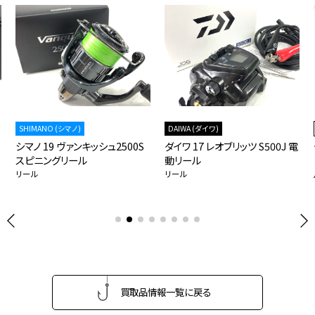
SHIMANO (シマノ)
DAIWA (ダイワ)
シマノ 19 ヴァンキッシュ2500S
ダイワ 17 レオブリッツ S500J 電
スピニングリール
動リール
リール
リール
買取品情報一覧に戻る