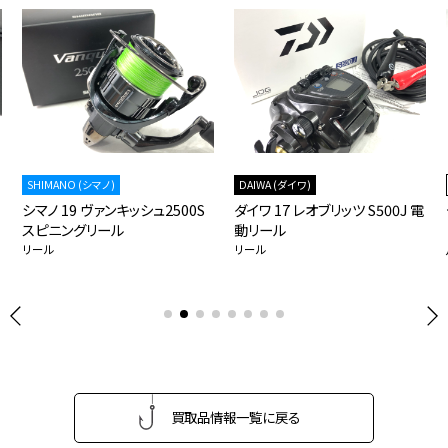
SHIMANO (シマノ)
DAIWA (ダイワ)
シマノ 19 ヴァンキッシュ2500S
ダイワ 17 レオブリッツ S500J 電
スピニングリール
動リール
リール
リール
買取品情報一覧に戻る