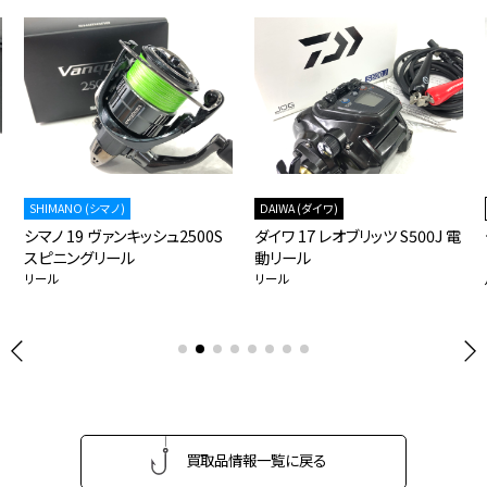
SHIMANO (シマノ)
DAIWA (ダイワ)
シマノ 19 ヴァンキッシュ2500S
ダイワ 17 レオブリッツ S500J 電
スピニングリール
動リール
リール
リール
買取品情報一覧に戻る