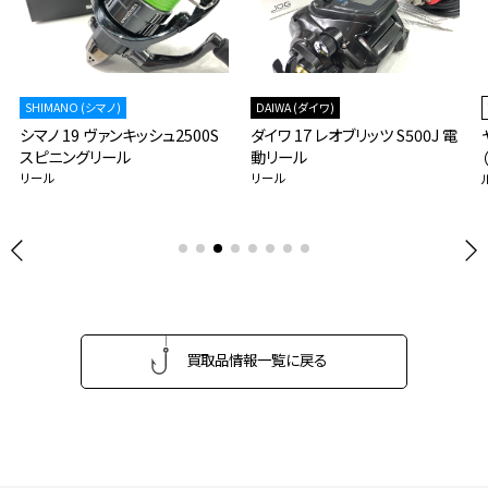
DAIWA (ダイワ)
YAMASHITA(ヤマシタ)
2500S
ダイワ 17 レオブリッツ S500J 電
ヤマシタ マリア ラピード 紅
動リール
（オンラインストア限定カラ
リール
ルアー
買取品情報一覧に戻る