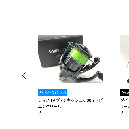
SHIMANO (シマノ)
DAI
エスト
シマノ 19 ヴァンキッシュ2500S スピ
ダイワ
ニングリール
リー
リール
リー