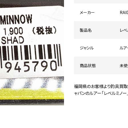
メーカー
RAI
製品名
レベル
ジャンル
ルア
商品状態
未使
福岡県のお客様より釣具買取
ャパンのルアー「レベルミノー