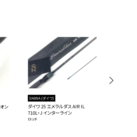
DAIWA (ダイワ)
SHIMANO (
ダイワ 25 エメラルダス AIR IL
シマノ 19 
（オン
710L・J インターライン
ックロッド
ロッド
ロッド