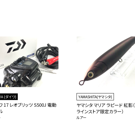
WA (ダイワ)
YAMASHITA(ヤマシタ)
 17 レオブリッツ S500J 電動
ヤマシタ マリア ラピード 紅影
ル
ラインストア限定カラー）
ル
ルアー