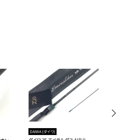
DAIWA (ダイワ)
SHIMANO (
ダイワ 25 エメラルダス AIR IL
シマノ 19 