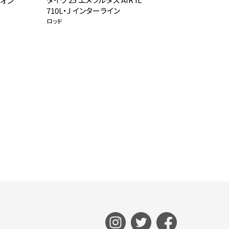
（オン
710L・J インターライン
ックロッド
ロッド
ロッド