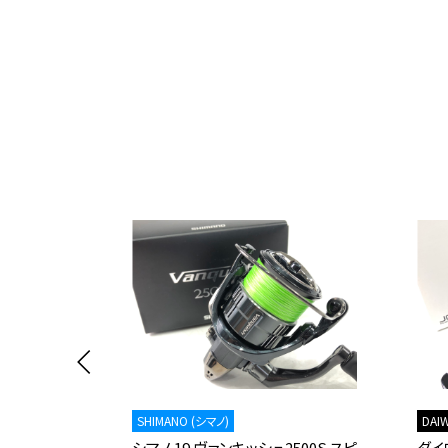
SHIMANO (シマノ)
DAI
エスト
シマノ 19 ヴァンキッシュ2500S スピ
ダイワ