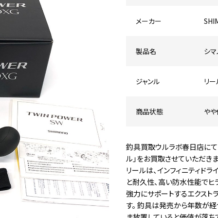
メーカー
SHI
製品名
シマノ
ジャンル
リー
商品状態
やや
釣具買取ウルラボ春日店にて「シマ
ル」をお買取させていただきました。
リールは、インフィニティドラ
と耐久性、高い防水性能でヒ
強力にサポートするエクスト
す。 釣具は発売から年数が
ま放置していると価値が落ち