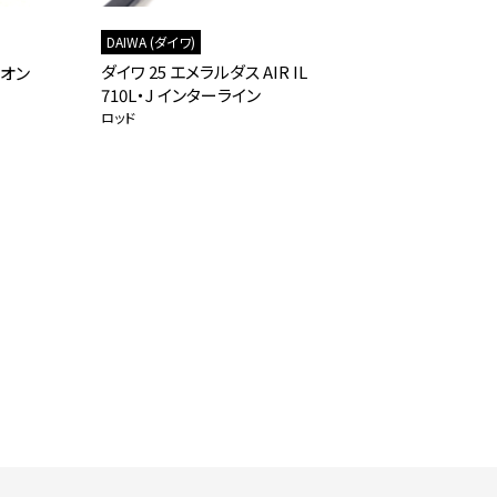
DAIWA (ダイワ)
SHIMANO (
ダイワ 25 エメラルダス AIR IL
シマノ 19 
（オン
710L・J インターライン
ックロッド
ロッド
ロッド