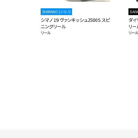
SHIMANO (シマノ)
DAI
エスト
シマノ 19 ヴァンキッシュ2500S スピ
ダイワ
ニングリール
リー
リール
リー