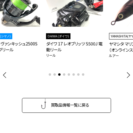
DAIWA (ダイワ)
YAMASHITA(ヤマシタ)
S
ダイワ 17 レオブリッツ S500J 電
ヤマシタ マリア ラピード 紅影
動リール
（オンラインストア限定カラー）
リール
ルアー
買取品情報一覧に戻る